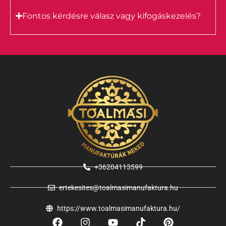
Fontos kérdésre válasz vagy kifogáskezelés?
+36204113599
ertekesites@toalmasimanufaktura.hu
https://www.toalmasimanufaktura.hu/