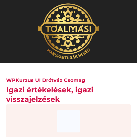
WPKurzus UI Drótváz Csomag
Igazi értékelések, igazi
visszajelzések