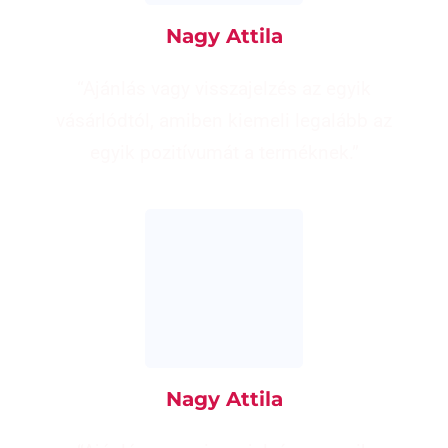
Nagy Attila
“Ajánlás vagy visszajelzés az egyik
vásárlódtól, amiben kiemeli legalább az
egyik pozitívumát a terméknek.”
Nagy Attila