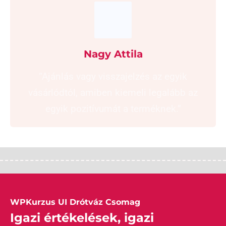
Nagy Attila
“Ajánlás vagy visszajelzés az egyik
vásárlódtól, amiben kiemeli legalább az
egyik pozitívumát a terméknek.”
WPKurzus UI Drótváz Csomag
Igazi értékelések, igazi