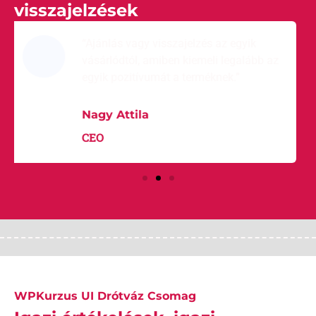
visszajelzések
“Ajánlás vagy visszajelzés az egyik
vásárlódtól, amiben kiemeli legalább az
egyik pozitívumát a terméknek.”
Nagy Attila
CEO
WPKurzus UI Drótváz Csomag