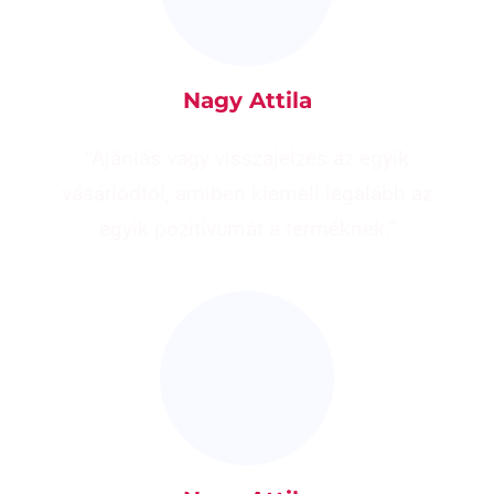
Nagy Attila
“Ajánlás vagy visszajelzés az egyik
vásárlódtól, amiben kiemeli legalább az
egyik pozitívumát a terméknek.”