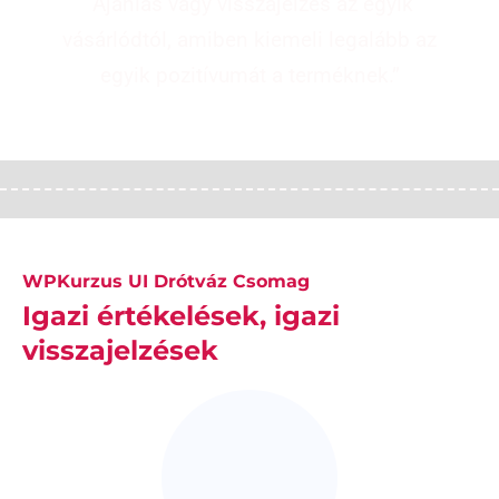
“Ajánlás vagy visszajelzés az egyik
vásárlódtól, amiben kiemeli legalább az
egyik pozitívumát a terméknek.”
WPKurzus UI Drótváz Csomag
Igazi értékelések, igazi
visszajelzések