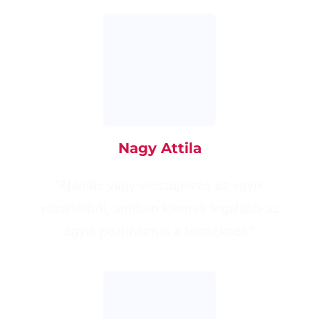
Nagy Attila
“Ajánlás vagy visszajelzés az egyik
vásárlódtól, amiben kiemeli legalább az
egyik pozitívumát a terméknek.”