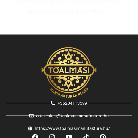
vásárlódtól, amiben kiemeli legalább az
egyik pozitívumát a terméknek.”
+36204113599
ertekesites@toalmasimanufaktura.hu
https://www.toalmasimanufaktura.hu/