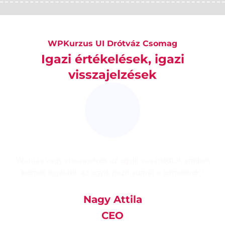
WPKurzus UI Drótváz Csomag
Igazi értékelések, igazi
visszajelzések
n
“Ajánlás vagy visszajelzés az egyik vásárlódtól, amiben
kiemeli legalább az egyik pozitívumát a terméknek.”
Nagy Attila
CEO