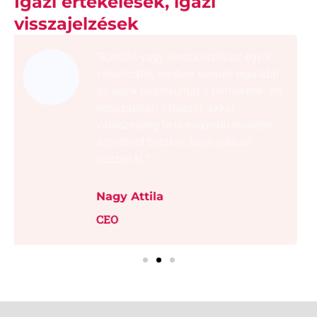
Igazi értékelések, igazi
visszajelzések
“Ajánlás vagy visszajelzés az egyik
vásárlódtól, amiben kiemeli legalább
az egyik pozitívumát a terméknek. Ha
hosszabban válaszol, akkor
valószínűleg te is nagyobb területre
szeretnéd berakni, hogy jobban
nézzen ki.”
Nagy Attila
CEO