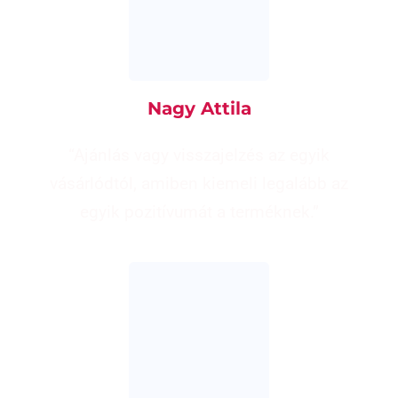
Nagy Attila
“Ajánlás vagy visszajelzés az egyik
vásárlódtól, amiben kiemeli legalább az
egyik pozitívumát a terméknek.”