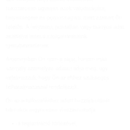
fokozatosan ügyeljen azok valódiságára,
helyességére és pontosságára, mert ezekért Ön
felelős. A helytelen, pontatlan vagy hiányos adat
akadálya lehet a szolgáltatásaink
igénybevételének.
Amennyiben Ön nem a saját, hanem más
személy személyes adatait adja meg, úgy
vélelmezzük, hogy Ön az ehhez szükséges
felhatalmazással rendelkezik.
Ön az adatkezeléshez adott hozzájárulását
bármikor ingyenesen visszavonhatja
a regisztráció törlésével,