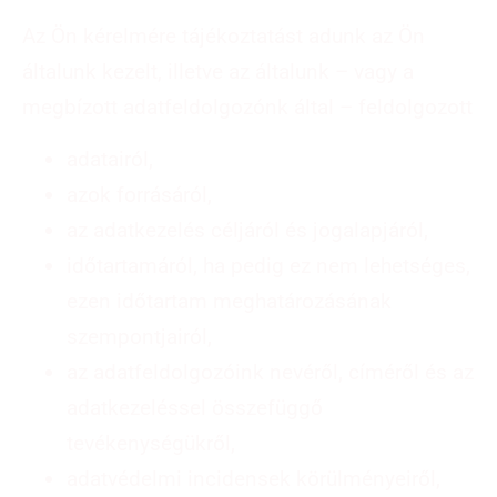
Az Ön kérelmére tájékoztatást adunk az Ön
általunk kezelt, illetve az általunk – vagy a
megbízott adatfeldolgozónk által – feldolgozott
adatairól,
azok forrásáról,
az adatkezelés céljáról és jogalapjáról,
időtartamáról, ha pedig ez nem lehetséges,
ezen időtartam meghatározásának
szempontjairól,
az adatfeldolgozóink nevéről, címéről és az
adatkezeléssel összefüggő
tevékenységükről,
adatvédelmi incidensek körülményeiről,