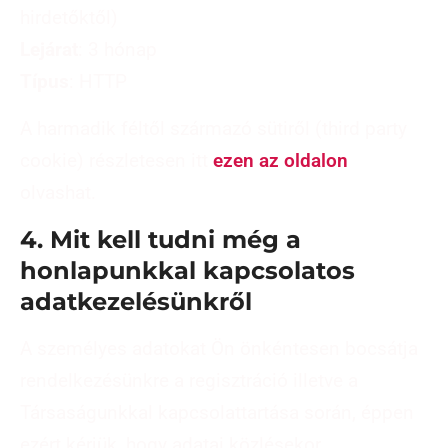
hirdetőktől)
Lejárat
: 3 hónap
Típus
: HTTP
A harmadik féltől származó sütiről (third party
cookie) részletesen itt
ezen az oldalon
olvashat.
4. Mit kell tudni még a
honlapunkkal kapcsolatos
adatkezelésünkről
A személyes adatokat Ön önkéntesen bocsátja
rendelkezésünkre a regisztráció illetve a
Társaságunkkal kapcsolattartása során, éppen
ezért kérjük, hogy adatai közlésekor