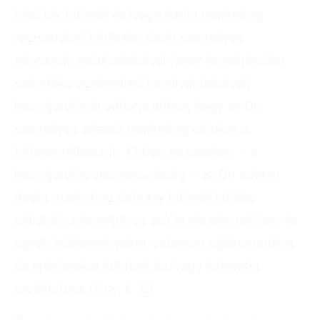
később, hírlevél és/vagy direkt marketing
regisztráció felületén tárolt személyes
adatainak módosításával (azaz hozzájárulási
szándéka egyértelmű kinyilvánításával)
hozzájárulását adhatja ahhoz, hogy az Ön
személyes adatait marketing célokra is
felhasználhassuk. Ebben az esetben – a
hozzájárulás visszavonásáig – az Ön adatait
direkt marketing és/vagy hírlevél küldés
céljából is kezeljük és az Ön részére reklám- és
egyéb küldeményeket, valamint tájékoztatókat
és ajánlatokat küldünk és/vagy hírlevelet
továbbítunk (Grtv. 6. §).