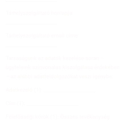
Tárhelyszolgáltató honlapja:
____________________
Tárhelyszolgáltató email címe:
____________________
Társaságunk az adatok kezelése során –
ügyfeleink színvonalas kiszolgálása érdekében
– az alábbi adatfeldolgozókat veszi igénybe:
Adatkezelő (1): ____________________
Cím (1): ____________________
Felelősségi körök (1): Összes tevékenység