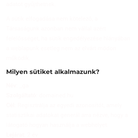
adatot gyűjthetnek.
A sütik elfogadása nem kötelező, a
Társaságunk azonban nem vállal azért
felelősséget, ha sütik engedélyezése hiányában
a weblapunk esetleg nem az elvárt módon
működik.
Milyen sütiket alkalmazunk?
Név
: _ga
Szolgáltató
: domained.hu
Cél
: Regisztrálja az egyedi azonosítót, amely
statisztikai adatokat generál arra nézve, hogy a
látogató hogyan használja a webhelyet.
Lejárat
: 2 év