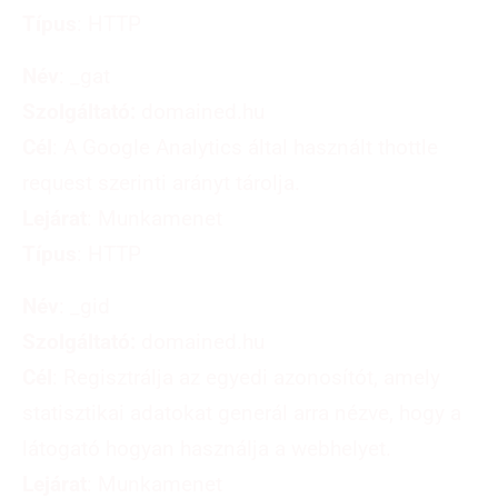
Típus
: HTTP
Név
: _gat
Szolgáltató:
domained.hu
Cél
: A Google Analytics által használt thottle
request szerinti arányt tárolja.
Lejárat
: Munkamenet
Típus
: HTTP
Név
: _gid
Szolgáltató:
domained.hu
Cél
: Regisztrálja az egyedi azonosítót, amely
statisztikai adatokat generál arra nézve, hogy a
látogató hogyan használja a webhelyet.
Lejárat
: Munkamenet