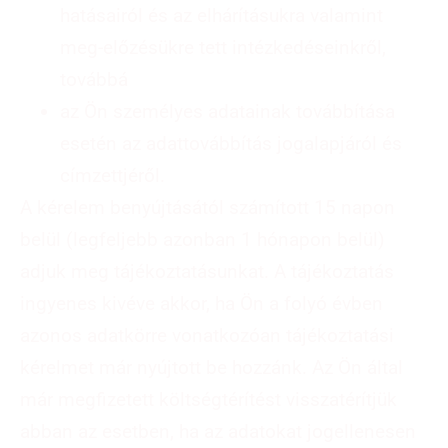
hatásairól és az elhárításukra valamint
meg-előzésükre tett intézkedéseinkről,
továbbá
az Ön személyes adatainak továbbítása
esetén az adattovábbítás jogalapjáról és
címzettjéről.
A kérelem benyújtásától számított 15 napon
belül (legfeljebb azonban 1 hónapon belül)
adjuk meg tájékoztatásunkat. A tájékoztatás
ingyenes kivéve akkor, ha Ön a folyó évben
azonos adatkörre vonatkozóan tájékoztatási
kérelmet már nyújtott be hozzánk. Az Ön által
már megfizetett költségtérítést visszatérítjük
abban az esetben, ha az adatokat jogellenesen