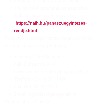
bíróság előtt jogorvoslattal élhet,
a felügyelő hatóságnál panaszt tehet,
illetve eljárást kezdeményezhet
(
https://naih.hu/panaszuegyintezes-
rendje.html
).
Felügyelő Hatóság: Nemzeti Adatvédelmi és
Információszabadság Hatóság
Székhely: 1055 Budapest,
Falk Miksa utca 9-11.
Levelezési cím: 1363 Budapest, Pf.: 9.
Telefon: +36 (1) 391-1400
Fax: +36 (1) 391-1410
E-mail: ugyfelszolgalat@naih.hu
Honlap: https://naih.hu/