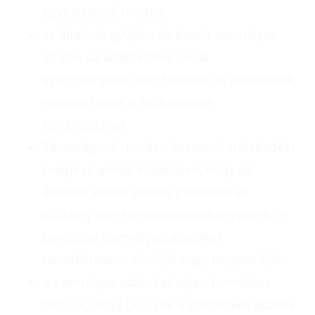
egyeztethető módon.
az általunk gyűjtött és kezelt személyes
adatok az adatkezelés céljai
szempontjából megfelelőek és relevánsak,
valamint csak a szükségesre
korlátozódnak.
Társaságunk minden észszerű intézkedést
megtesz annak érdekében, hogy az
általunk kezelt adatok pontosak és
szükség esetén naprakészek legyenek, a
pontatlan személyes adatokat
haladéktalanul töröljük vagy helyesbítjük.
a személyes adatokat olyan formában
tároljuk, hogy Ön csak a személyes adatok