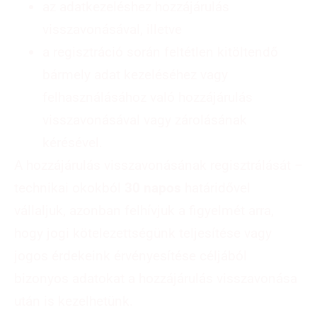
az adatkezeléshez hozzájárulás
visszavonásával, illetve
a regisztráció során feltétlen kitöltendő
bármely adat kezeléséhez vagy
felhasználásához való hozzájárulás
visszavonásával vagy zárolásának
kérésével.
A hozzájárulás visszavonásának regisztrálását –
technikai okokból
30 napos
határidővel
vállaljuk, azonban felhívjuk a figyelmét arra,
hogy jogi kötelezettségünk teljesítése vagy
jogos érdekeink érvényesítése céljából
bizonyos adatokat a hozzájárulás visszavonása
után is kezelhetünk.