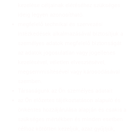
kezelése céljainak eléréséhez szükséges
ideig legyen azonosítható.
megfelelő technikai és szervezési
intézkedések alkalmazásával biztosítjuk a
személyes adatok megfelelő biztonságát
az adatok jogosulatlan vagy jogellenes
kezelésével, véletlen elvesztésével,
megsemmisítésével vagy károsodásával
szemben.
Társaságunk az Ön személyes adatait
az Ön előzetes tájékoztatáson alapuló és
önkéntes hozzájárulása alapján és csakis a
szükséges mértékben és minden esetben
célhoz kötötten kezeljük, azaz gyűjtjük,