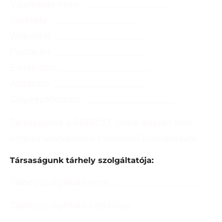
Válalkozás neve: ____________________
Székhely: ____________________
Weboldal: ____________________
Postacím: ____________________
E-mail cím: ____________________
Adószám: ____________________
Cégjegyzékszám: ____________________
Társaságunk a GDPR 37. cikke alapján nem
köteles adatvédelmi tisztviselő kinevezésére
Társaságunk tárhely szolgáltatója:
Tárhelyszolgáltató neve: ____________________
Tárhelyszolgáltató székhelye:
____________________