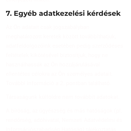
7. Egyéb adatkezelési kérdések
Az Ön adatait csak jogszabályban
meghatározott keretek között továbbíthatjuk,
adatfeldolgozóink esetében pedig szerződéses
feltételek kikötésével biztosítjuk, hogy ne
használhassák az Ön hozzájárulásával
ellentétes célokra az Ön személyes adatait.
További információ a 2. pontban található.
Társaságunk külföldre nem továbbít adatokat.
A bíróság, az ügyészség és más hatóságok (pl.
rendőrség, adóhivatal, Nemzeti Adatvédelmi és
Információszabadság Hatóság) tájékoztatás