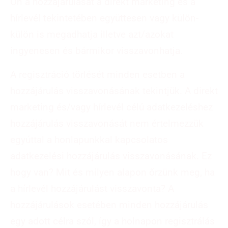
Ön a hozzájárulását a direkt marketing és a
hírlevél tekintetében együttesen vagy külön-
külön is megadhatja illetve azt/azokat
ingyenesen és bármikor visszavonhatja.
A regisztráció törlését minden esetben a
hozzájárulás visszavonásának tekintjük. A direkt
marketing és/vagy hírlevél célú adatkezeléshez
hozzájárulás visszavonását nem értelmezzük
egyúttal a honlapunkkal kapcsolatos
adatkezelési hozzájárulás visszavonásának. Ez
hogy van? Mit és milyen alapon őrzünk meg, ha
a hírlevél hozzájárulást visszavonta? A
hozzájárulások esetében minden hozzájárulás
egy adott célra szól, így a holnapon regisztrálás