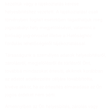
kezeltük vagy a tájékoztatás kérése
helyesbítéshez vezetett. A tájékoztatást csak
törvényben foglalt esetekben tagadhatjuk meg
jogszabályi hely megjelölésével, valamint a
bírósági jog-orvoslat illetve a Hatósághoz
fordulás lehetőségéről tájékoztatással.
Társaságunk a személyes adatok helyesbítésről,
zárolásról, megjelölésről és törlésről Önt,
továbbá mindazokat értesíti, akiknek korábban
az adatot adatkezelés céljára továbbította,
kivéve akkor, ha az értesítés elmaradása az Ön
jogos érdekét nem sérti.
Amennyiben az Ön helyesbítés, zárolás vagy