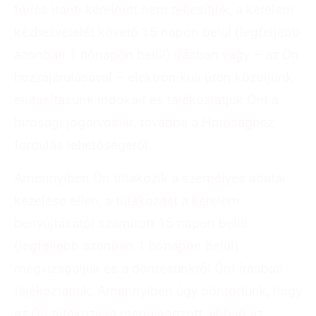
törlés iránti kérelmét nem teljesítjük, a kérelem
kézhezvételét követő 15 napon belül (legfeljebb
azonban 1 hónapon belül) írásban vagy – az Ön
hozzájárulásával – elektronikus úton közöljünk
elutasításunk indokait és tájékoztatjuk Önt a
bírósági jogorvoslat, továbbá a Hatósághoz
fordulás lehetőségéről.
Amennyiben Ön tiltakozik a személyes adatai
kezelése ellen, a tiltakozást a kérelem
benyújtásától számított 15 napon belül
(legfeljebb azonban 1 hónapon belül)
megvizsgáljuk és a döntésünkről Önt írásban
tájékoztatjuk. Amennyiben úgy döntöttünk, hogy
az Ön tiltakozása megalapozott, abban az