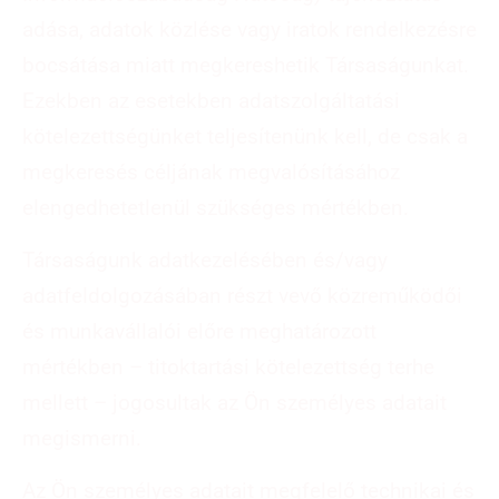
adása, adatok közlése vagy iratok rendelkezésre
bocsátása miatt megkereshetik Társaságunkat.
Ezekben az esetekben adatszolgáltatási
kötelezettségünket teljesítenünk kell, de csak a
megkeresés céljának megvalósításához
elengedhetetlenül szükséges mértékben.
Társaságunk adatkezelésében és/vagy
adatfeldolgozásában részt vevő közreműködői
és munkavállalói előre meghatározott
mértékben – titoktartási kötelezettség terhe
mellett – jogosultak az Ön személyes adatait
megismerni.
Az Ön személyes adatait megfelelő technikai és