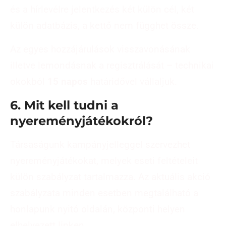
és a hírlevélre jelentkezés két külön cél, két
külön adatbázis, a kettő nem függhet össze.
Az egyes hozzájárulások visszavonásának
illetve lemondásnak a regisztrálását – technikai
okokból
15 napos
határidővel vállaljuk.
6. Mit kell tudni a
nyereményjátékokról?
Társaságunk kampányjelleggel szervezhet
nyereményjátékokat, melyek eseti feltételeit
külön szabályzat tartalmazza. Az aktuális akció
szabályzata minden esetben megtalálható a
honlapunk nyitó oldalán, központi helyen
elhelyezett linken.