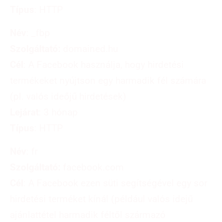
Típus
: HTTP
Név
: _fbp
Szolgáltató:
domained.hu
Cél
: A Facebook használja, hogy hirdetési
termékeket nyújtson egy harmadik fél számára
(pl. valós ideőjű hirdetések)
Lejárat
: 3 hónap
Típus
: HTTP
Név
: fr
Szolgáltató:
facebook.com
Cél
: A Facebook ezen süti segítségével egy sor
hirdetési terméket kínál (például valós idejű
ajánlattétel harmadik féltől származó