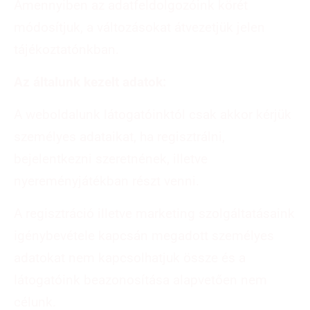
Amennyiben az adatfeldolgozóink körét
módosítjuk, a változásokat átvezetjük jelen
tájékoztatónkban.
Az általunk kezelt adatok:
A weboldalunk látogatóinktól csak akkor kérjük
személyes adataikat, ha regisztrálni,
bejelentkezni szeretnének, illetve
nyereményjátékban részt venni.
A regisztráció illetve marketing szolgáltatásaink
igénybevétele kapcsán megadott személyes
adatokat nem kapcsolhatjuk össze és a
látogatóink beazonosítása alapvetően nem
célunk.