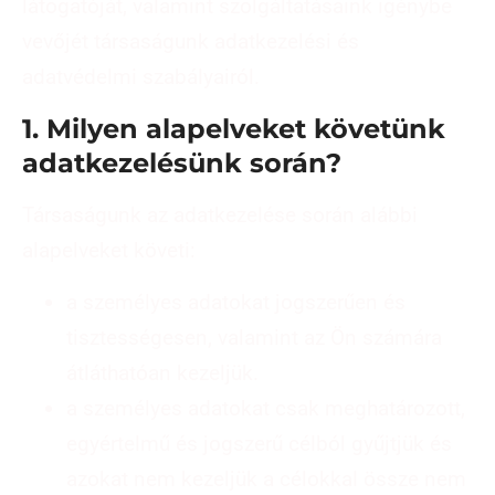
látogatóját, valamint szolgáltatásaink igénybe
vevőjét társaságunk adatkezelési és
adatvédelmi szabályairól.
1. Milyen alapelveket követünk
adatkezelésünk során?
Társaságunk az adatkezelése során alábbi
alapelveket követi:
a személyes adatokat jogszerűen és
tisztességesen, valamint az Ön számára
átláthatóan kezeljük.
a személyes adatokat csak meghatározott,
egyértelmű és jogszerű célból gyűjtjük és
azokat nem kezeljük a célokkal össze nem