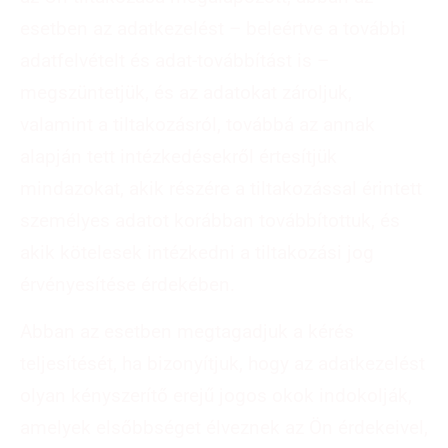
esetben az adatkezelést – beleértve a további
adatfelvételt és adat-továbbítást is –
megszüntetjük, és az adatokat zároljuk,
valamint a tiltakozásról, továbbá az annak
alapján tett intézkedésekről értesítjük
mindazokat, akik részére a tiltakozással érintett
személyes adatot korábban továbbítottuk, és
akik kötelesek intézkedni a tiltakozási jog
érvényesítése érdekében.
Abban az esetben megtagadjuk a kérés
teljesítését, ha bizonyítjuk, hogy az adatkezelést
olyan kényszerítő erejű jogos okok indokolják,
amelyek elsőbbséget élveznek az Ön érdekeivel,