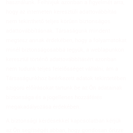
használunk. Felhívjuk azonban a figyelmét arra,
hogy az interneten keresztüli adattovábbítás
nem tekinthető teljes körűen biztonságos
adattovábbításnak. Társaságunk mindent
megtesz annak érdekében, hogy a folyamatokat
minél biztonságosabbá tegyük, a weblapunkon
keresztül történő adattovábbításért azonban
nem tudunk teljes felelősséget vállalni, ám a
Társaságunkhoz beérkezett adatok tekintetében
szigorú előírásokat tartunk be az Ön adatainak
biztonsága és a jogellenes hozzáférés
megakadályozása érdekében.
A biztonsági kérdésekkel kapcsolatban kérjük
az Ön segítségét abban, hogy gondosan őrizze