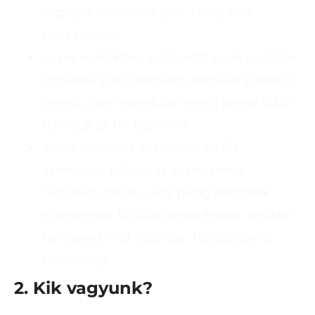
rögzítjük, rendszerezzük, tároljuk és
felhasználjuk.
egyes esetekben az Ön adatainak kezelése
jogszabályi előírásokon alapul és kötelező
jellegű, ilyen esetekben erre a tényre külön
felhívjuk az Ön figyelmét.
illetve bizonyos esetekben az Ön
személyes adatainak kezeléséhez
Társaságunknak, vagy pedig harmadik
személynek fűződik jogos érdeke, például
honlapunk működtetése, fejlesztése és
biztonsága.
2. Kik vagyunk?