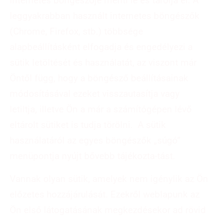
internetes böngészője menti le és tárolja el. A
leggyakrabban használt internetes böngészők
(Chrome, Firefox, stb.) többsége
alapbeállításként elfogadja és engedélyezi a
sütik letöltését és használatát, az viszont már
Öntől függ, hogy a böngésző beállításainak
módosításával ezeket visszautasítja vagy
letiltja, illetve Ön a már a számítógépen lévő
eltárolt sütiket is tudja törölni. A sütik
használatáról az egyes böngészők „súgó”
menüpontja nyújt bővebb tájékozta-tást.
Vannak olyan sütik, amelyek nem igénylik az Ön
előzetes hozzájárulását. Ezekről weblapunk az
Ön első látogatásának megkezdésekor ad rövid