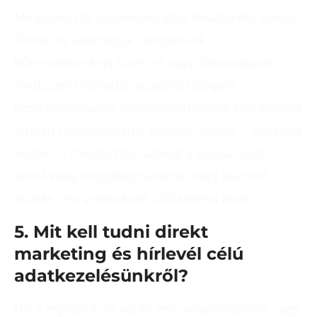
Megtévesztő személyes adat használata esetén,
illetve ha valamelyik látogatóink
bűncselekményt követ el vagy Társaságunk
rendszerét támadja, az adott látogató
regisztrációjának megszüntetésével egyidejűleg
adatait haladéktalanul töröljük, illetve – szükség
esetén – megőrizzük azokat a polgári jogi
felelősség megállapításának vagy büntető
eljárás lefolytatásának időtartama alatt.
5. Mit kell tudni direkt
marketing és hírlevél célú
adatkezelésünkről?
Ön a regisztráció során tett nyilatkozatával vagy