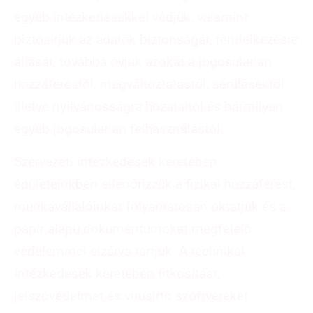
egyéb intézkedésekkel védjük, valamint
biztosítjuk az adatok biztonságát, rendelkezésre
állását, továbbá óvjuk azokat a jogosulatlan
hozzáféréstől, megváltoztatástól, sérülésektől
illetve nyilvánosságra hozataltól és bármilyen
egyéb jogosulatlan felhasználástól.
Szervezeti intézkedések keretében
épületeinkben ellenőrizzük a fizikai hozzáférést,
munkavállalóinkat folyamatosan oktatjuk és a
papír alapú dokumentumokat megfelelő
védelemmel elzárva tartjuk. A technikai
intézkedések keretében titkosítást,
jelszóvédelmet és vírusirtó szoftvereket