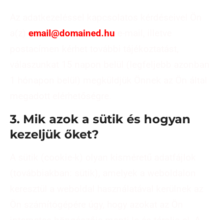
Az adatkezeléssel kapcsolatos kérdéseivel Ön
a(z)
email@domained.hu
e-mail, illetve
postacímen kérhet további tájékoztatást,
válaszunkat 15 napon belül (legfeljebb azonban
1 hónapon belül) megküldjük Önnek az Ön által
megadott elérhetőségre.
3. Mik azok a sütik és hogyan
kezeljük őket?
A sütik (cookie-k) olyan kisméretű adatfájlok
(továbbiakban: sütik), amelyek a weboldalon
keresztül a weboldal használatával kerülnek az
Ön számítógépére úgy, hogy azokat az Ön