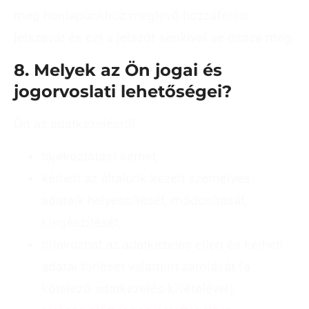
meg honlapunkhoz meglévő hozzáférési
jelszavát és ezt a jelszót senkivel se ossza meg.
8. Melyek az Ön jogai és
jogorvoslati lehetőségei?
Ön az adatkezelésről
tájékoztatást kérhet,
kérheti az általunk kezelt személyes
adataik helyesbítését, módosítását,
kiegészítését,
tiltakozhat az adatkezelés ellen és kérheti
adatai törlését valamint zárolását (a
kötelező adatkezelés kivételével),