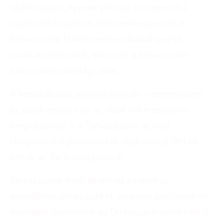
tájékoztatást, ilyenek például a hitelesítési,
multimédia-lejátszó, terheléskiegyenlítő, a
felhasználói felület testreszabását segítő
munkamenet-sütik, valamint a felhasználó-
központú biztonsági sütik.
A hozzájárulást igénylő sütikről – amennyiben
az adatkezelés már az oldal felkeresésével
megkezdődik – a Társaságunk az első
látogatás megkezdésekor tájékoztatja Önt és
kérjük az Ön hozzájárulását.
Társaságunk nem alkalmaz és nem is
engedélyez olyan sütiket, amelyek segítségével
harmadik személyek az Ön hozzájárulása nélkül