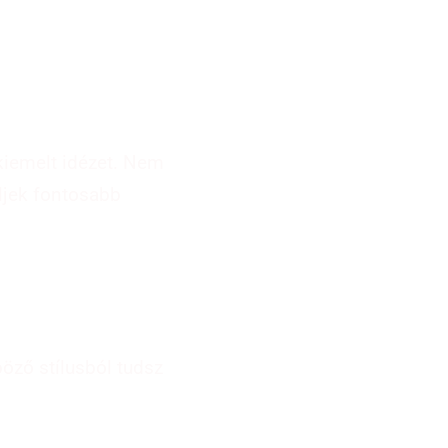
kiemelt idézet. Nem
ljek fontosabb
öző stílusból tudsz