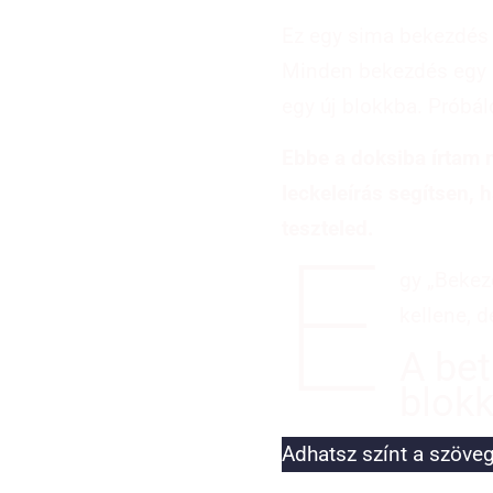
Ez egy sima bekezdés b
Minden bekezdés egy új
egy új blokkba. Próbál
Ebbe a doksiba írtam 
leckeleírás segítsen, 
teszteled.
E
gy „Bekez
kellene, d
A bet
blokk
Adhatsz színt a szöve