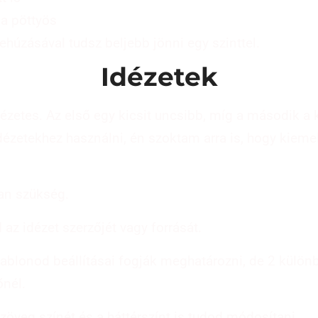
a pöttyös
ehúzásával tudsz beljebb jönni egy szinttel.
Idézetek
ézetes. Az első egy kicsit uncsibb, míg a második a 
dézetekhez használni, én szoktam arra is, hogy kieme
van szükség.
az idézet szerzőjét vagy forrását.
ablonod beállításai fogják meghatározni, de 2 különb
őnél.
szöveg színét és a háttérszínt is tudod módosítani.