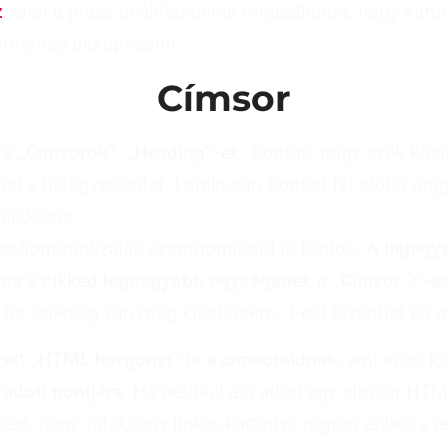
z
, ahol a plusz beállításoknál megadhatod, hogy katti
 érdemes bekapcsolni.
Címsor
 a „Címsorok”, „Heading”-ek.
Fontos, hogy ezek közü
eled a bejegyzésedet. Logikusan bontsd fel előbb nag
 cikkedet.
esőoptimalizálás szempontjából is fontos.
A bejegy
ána a cikked legnagyobb egységének a „Címsor 2”-es
, ha szükség van még kisebbekre. 4-nél kisebbet én
ett „HTML horgonyt” is a címsoraidnak
, ami azért ki
 adott pontjára
. Ha például azt adod egy címsor HT
néd, hogy valaki egy linkre kattintva rögtön ehhez a r