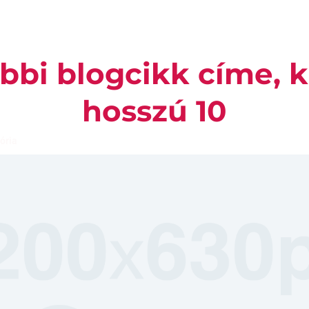
bbi blogcikk címe, kb
hosszú 10
ória