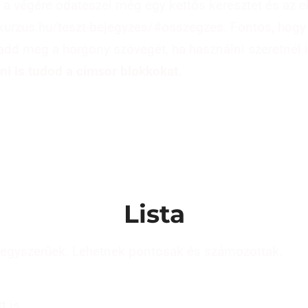
és a végére odateszel még egy kettős keresztet és az
pkurzus.hu/teszt-bejegyzes/#osszegzes. Fontos, hogy 
add meg a horgony szövegét, ha használni szeretnél i
ni is tudod a címsor blokkokat.
Lista
n egyszerűek. Lehetnek pontosak és számozottak.
t is