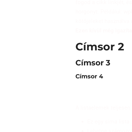
fogod a cikk linkjét, 
horgonyt. Példálul: w
kötőjeleket használva 
Ezen kívül még igazíta
Címsor 2
Címsor 3
Címsor 4
A listaelemek teljese
Ez egy sima lista
Lehetne számozot