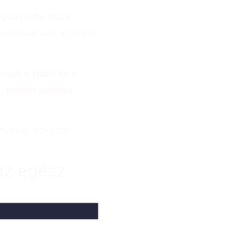
legnagyobb része.
automatikusan átugrasz
csak a videó és a
ő, amikor élesben
em, hogy sokszor
 az egész