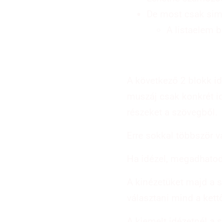
De most csak sim
A listaelem b
A következő 2 blokk id
muszáj csak konkrét i
részeket a szövegből.
Erre sokkal többször 
Ha idézel, megadhatod 
A kinézetüket majd a s
választani mind a kett
A kiemelt idézetnél a 