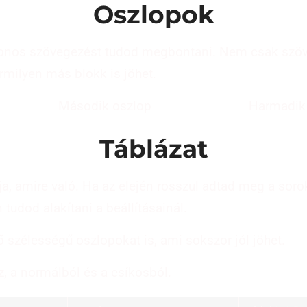
Oszlopok
tonos szövegezést tudod megbontani. Nem csak szöv
rmilyen más blokk is jöhet.
Második oszlop
Harmadik
Táblázat
dja, amire való. Ha az elején rosszul adtad meg a sor
tudod alakítani a beállításainál.
 szélességű oszlopokat is, ami sokszor jól jöhet.
z, a normálból és a csíkosból.