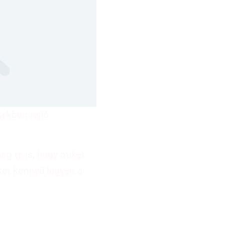
sekben rejlő
g te is, hogy miket
kor könnyű legyen a