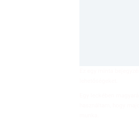
Ez egy minta bejegyzé
lehetőségeket.
Egy leckében magyaráz
használtam, hogy majd
munka.