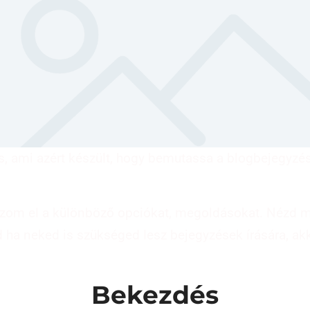
s, ami azért készült, hogy bemutassa a blogbejegyzé
om el a különböző opciókat, megoldásokat. Nézd me
 ha neked is szükséged lesz bejegyzések írására, ak
Bekezdés