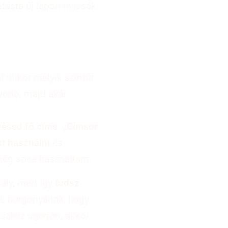
ntásra új lapon nyissák
l mikor melyik szintűt
yobb, majd akár
zésed fő címe „Címsor
t használni
és
 még sose használtam.
rály, mert így
tudsz
ML horgonyának, hogy
észhez ugorjon, akkor