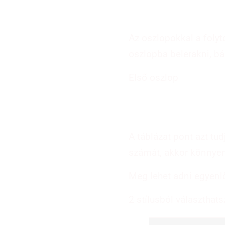
Az oszlopokkal a foly
oszlopba belerakni, bá
Első oszlop
A táblázat pont azt tu
számát, akkor könnyen 
Meg lehet adni egyenlő
2 stílusból választhats