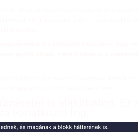
lokk. Jó sokat fogod használni, ebből áll a cikked 
 blokkot jelent, szóval, ha „Enter”-t nyomsz, akkor 
d ki nyugodtan.
magyarázatokat is a különböző blokkokhoz, hogy ne 
hanem egyből láthasd, mikre is képes ez a szerkeszt
dés” blokknál tudsz iniciálét is használni. Nem hisz
e ez is egy opció, jó tudni, hogy ilyen is van.
űméretet is alakíthatod. Ez
ra vonatkozni fog.
gednek, és magának a blokk hátterének is.