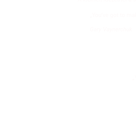
„You’ve got to ma
Gary Vaynerchuk
„