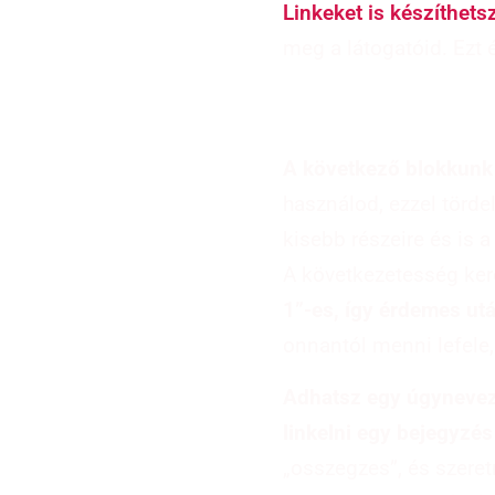
Linkeket is készíthets
meg a látogatóid. Ezt
A következő blokkunk
használod, ezzel törd
kisebb részeire és is a
A következetesség ker
1”-es, így érdemes ut
onnantól menni lefele
Adhatsz egy úgynevez
linkelni egy bejegyzés
„osszegzes”, és szeret