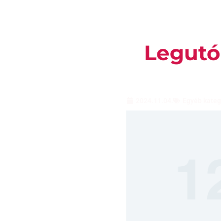
Legutó
2024.11.04.
Egyéb kateg