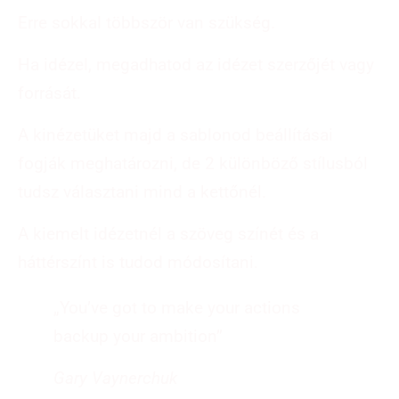
Erre sokkal többször van szükség.
Ha idézel, megadhatod az idézet szerzőjét vagy
forrását.
A kinézetüket majd a sablonod beállításai
fogják meghatározni, de 2 különböző stílusból
tudsz választani mind a kettőnél.
A kiemelt idézetnél a szöveg színét és a
háttérszínt is tudod módosítani.
„You’ve got to make your actions
backup your ambition”
Gary Vaynerchuk