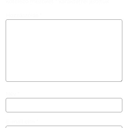
kötelező mezőket
*
karakterrel jelöltük
Hozzászólás
*
Név
*
E-mail cím
*