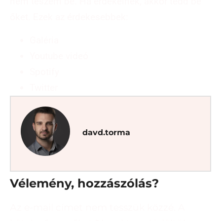
nem teszem be. Ha érdekelnek, akkor tedd be
őket. Ezek az érdekesebbek:
Galéria
Youtube videó
Spotify
Twitter
davd.torma
Vélemény, hozzászólás?
Az e-mail címet nem tesszük közzé.
A