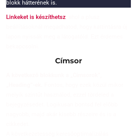
blokk hátterének is.
Linkeket is készíthetsz
, ahol a plusz
beállításoknál megadhatod, hogy kattintásra új
lapon nyissák meg a látogatóid. Ezt érdemes
bekapcsolni.
Címsor
A következő blokkunk a „Címsorok”,
„Heading”-ek.
Fontos, hogy ezek közül mikor
melyik szintűt használod, ezzel tördeled a
bejegyzésedet. Logikusan bontsd fel előbb
nagyobb, majd akár kisebb részeire és is a
cikkedet.
A következetesség keresőoptimalizálás