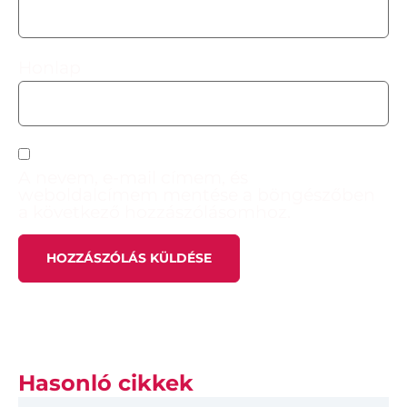
Honlap
A nevem, e-mail címem, és
weboldalcímem mentése a böngészőben
a következő hozzászólásomhoz.
Hasonló cikkek