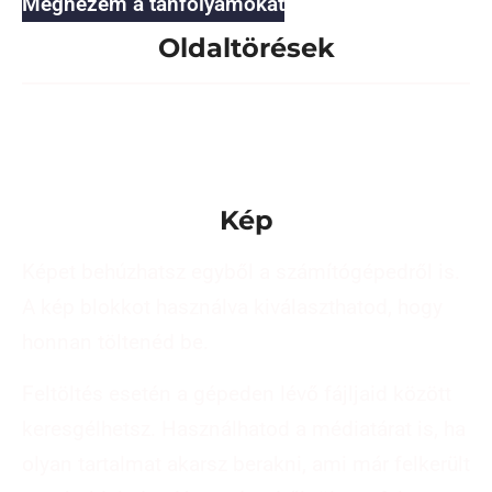
Megnézem a tanfolyamokat
Oldaltörések
Kép
Képet behúzhatsz egyből a számítógépedről is.
A kép blokkot használva kiválaszthatod, hogy
honnan töltenéd be.
Feltöltés esetén a gépeden lévő fájljaid között
keresgélhetsz. Használhatod a médiatárat is, ha
olyan tartalmat akarsz berakni, ami már felkerült