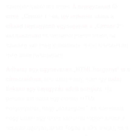
szempontjából is fontos.
A bejegyzésed fő
címe „Címsor 1”-es, így érdemes utána a
cikked legnagyobb egységének a „Címsor 2”-
est használni
és onnantól menni lefele, ha
szükség van még kisebbekre. 4-nél kisebbet én
még sose használtam.
Adhatsz egy úgynevezett „HTML horgonyt” is a
címsoraidnak
, ami azért király, mert így
tudsz
linkelni egy bejegyzés adott pontjára
. Ha
például azt adod egy címsor HTML
horgonyának, hogy „osszegzes”, és szeretnéd,
hogy valaki egy linkre kattintva rögtön ehhez a
részhez ugorjon, akkor fogod a cikk linkjét, és a