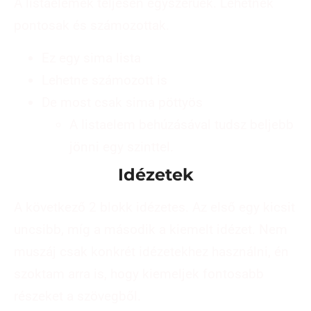
A listaelemek teljesen egyszerűek. Lehetnek
pontosak és számozottak.
Ez egy sima lista
Lehetne számozott is
De most csak sima pöttyös
A listaelem behúzásával tudsz beljebb
jönni egy szinttel.
Idézetek
A következő 2 blokk idézetes. Az első egy kicsit
uncsibb, míg a második a kiemelt idézet. Nem
muszáj csak konkrét idézetekhez használni, én
szoktam arra is, hogy kiemeljek fontosabb
részeket a szövegből.