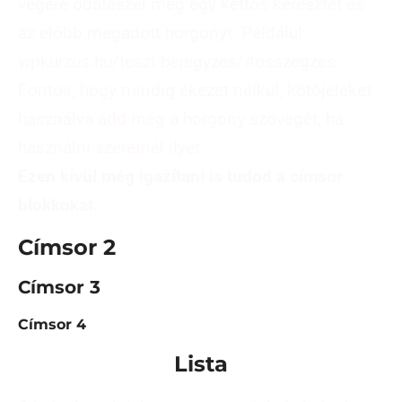
végére odateszel még egy kettős keresztet és
az előbb megadott horgonyt. Példálul:
wpkurzus.hu/teszt-bejegyzes/#osszegzes.
Fontos, hogy mindig ékezet nélkül, kötőjeleket
használva add meg a horgony szövegét, ha
használni szeretnél ilyet.
Ezen kívül még igazítani is tudod a címsor
blokkokat.
Címsor 2
Címsor 3
Címsor 4
Lista