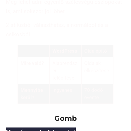
Meg lehet adni egyenlő szélességű oszlopokat
is, ami sokszor jól jöhet.
2 stílusból választhatsz, a normálból és a
csíkosból.
WordPress
Oldalépítő
Mire való?
Alaprendsz
Oldalak
er
elkészítése
felépítése
Mennyibe
Ingyenes
70 dodó
kerül?
évente
Gomb