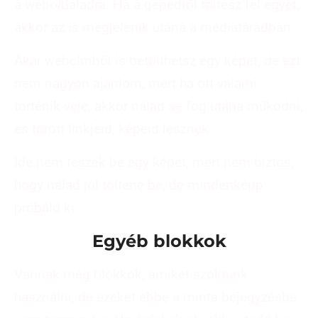
a weboldaladra. Ha a gépedről töltesz fel egyet,
akkor az is megjelenik utána a médiatáradban.
Akár webcímből is betölthetsz egy képet, de ezt
nem nagyon ajánlom, mert ha ott valami
történik vele, akkor nálad se fog utána működni,
és törött linkjeid, képeid lesznek.
Ide nem teszek be egy képet, mert nem biztos,
hogy nálad jól töltene be, de mindenképp
próbáld ki.
Egyéb blokkok
Vannak még blokkok, amiket szoktunk
használni, de ezeket ebbe a minta bejegyzésbe