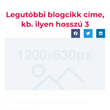
Legutóbbi blogcikk címe,
kb. ilyen hosszú 3
2024.11.04.
Egyéb kategória
Ez egy minta bejegyzés, ami azért készült, hogy
bemutassa a blogbejegyzésekben rejlő
lehetőségeket.