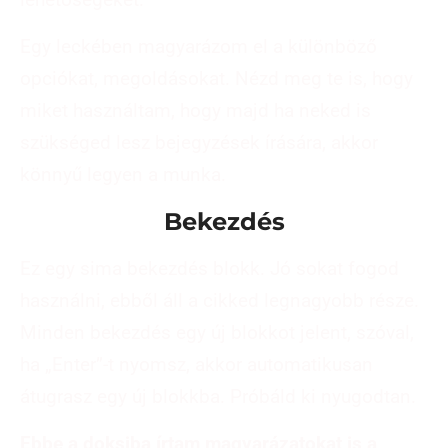
Egy leckében magyarázom el a különböző
opciókat, megoldásokat. Nézd meg te is, hogy
miket használtam, hogy majd ha neked is
szükséged lesz bejegyzések írására, akkor
könnyű legyen a munka.
Bekezdés
Ez egy sima bekezdés blokk. Jó sokat fogod
használni, ebből áll a cikked legnagyobb része.
Minden bekezdés egy új blokkot jelent, szóval,
ha „Enter”-t nyomsz, akkor automatikusan
átugrasz egy új blokkba. Próbáld ki nyugodtan.
Ebbe a doksiba írtam magyarázatokat is a