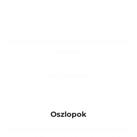
„You’ve got to make your actions backup your
ambition”
Gary Vaynerchuk
Oszlopok
Az oszlopokkal a folytonos szövegezést tudod