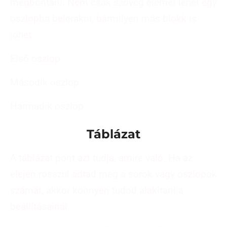
megbontani. Nem csak szöveg elemet lehet egy
oszlopba belerakni, bármilyen más blokk is
jöhet.
Első oszlop
Második oszlop
Harmadik oszlop
Táblázat
A táblázat pont azt tudja, amire való. Ha az
elején rosszul adtad meg a sorok vagy oszlopok
számát, akkor könnyen tudod alakítani a
beállításainál.