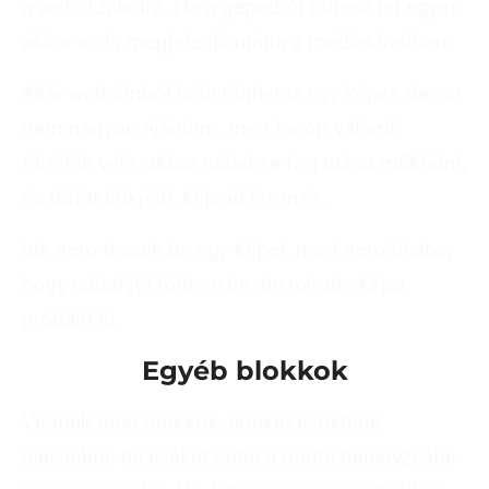
a weboldaladra. Ha a gépedről töltesz fel egyet,
akkor az is megjelenik utána a médiatáradban.
Akár webcímből is betölthetsz egy képet, de ezt
nem nagyon ajánlom, mert ha ott valami
történik vele, akkor nálad se fog utána működni,
és törött linkjeid, képeid lesznek.
Ide nem teszek be egy képet, mert nem biztos,
hogy nálad jól töltene be, de mindenképp
próbáld ki.
Egyéb blokkok
Vannak még blokkok, amiket szoktunk
használni, de ezeket ebbe a minta bejegyzésbe