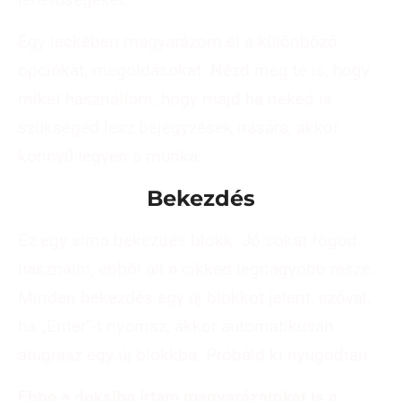
Egy leckében magyarázom el a különböző
opciókat, megoldásokat. Nézd meg te is, hogy
miket használtam, hogy majd ha neked is
szükséged lesz bejegyzések írására, akkor
könnyű legyen a munka.
Bekezdés
Ez egy sima bekezdés blokk. Jó sokat fogod
használni, ebből áll a cikked legnagyobb része.
Minden bekezdés egy új blokkot jelent, szóval,
ha „Enter”-t nyomsz, akkor automatikusan
átugrasz egy új blokkba. Próbáld ki nyugodtan.
Ebbe a doksiba írtam magyarázatokat is a