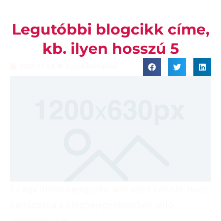
Legutóbbi blogcikk címe,
kb. ilyen hosszú 5
2024.11.04.
Egyéb kategória
Ez egy minta bejegyzés, ami azért készült, hogy
bemutassa a blogbejegyzésekben rejlő
lehetőségeket.