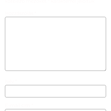
kötelező mezőket
*
karakterrel jelöltük
Hozzászólás
*
Név
*
E-mail cím
*