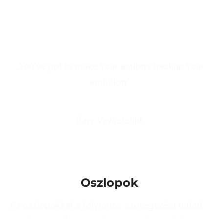
„You’ve got to make your actions backup your
ambition”
Gary Vaynerchuk
Oszlopok
Az oszlopokkal a folytonos szövegezést tudod