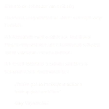
Erre sokkal többször van szükség.
Ha idézel, megadhatod az idézet szerzőjét vagy
forrását.
A kinézetüket majd a sablonod beállításai
fogják meghatározni, de 2 különböző stílusból
tudsz választani mind a kettőnél.
A kiemelt idézetnél a szöveg színét és a
háttérszínt is tudod módosítani.
„You’ve got to make your actions
backup your ambition”
Gary Vaynerchuk