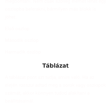
megbontani. Nem csak szöveg elemet lehet egy
oszlopba belerakni, bármilyen más blokk is
jöhet.
Első oszlop
Második oszlop
Harmadik oszlop
Táblázat
A táblázat pont azt tudja, amire való. Ha az
elején rosszul adtad meg a sorok vagy oszlopok
számát, akkor könnyen tudod alakítani a
beállításainál.