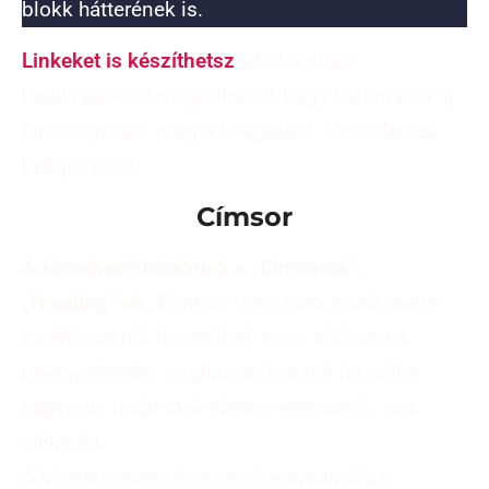
blokk hátterének is.
Linkeket is készíthetsz
, ahol a plusz
beállításoknál megadhatod, hogy kattintásra új
lapon nyissák meg a látogatóid. Ezt érdemes
bekapcsolni.
Címsor
A következő blokkunk a „Címsorok”,
„Heading”-ek.
Fontos, hogy ezek közül mikor
melyik szintűt használod, ezzel tördeled a
bejegyzésedet. Logikusan bontsd fel előbb
nagyobb, majd akár kisebb részeire és is a
cikkedet.
A következetesség keresőoptimalizálás