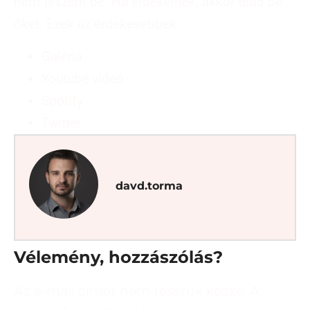
nem teszem be. Ha érdekelnek, akkor tedd be
őket. Ezek az érdekesebbek:
Galéria
Youtube videó
Spotify
Twitter
davd.torma
Vélemény, hozzászólás?
Az e-mail címet nem tesszük közzé.
A