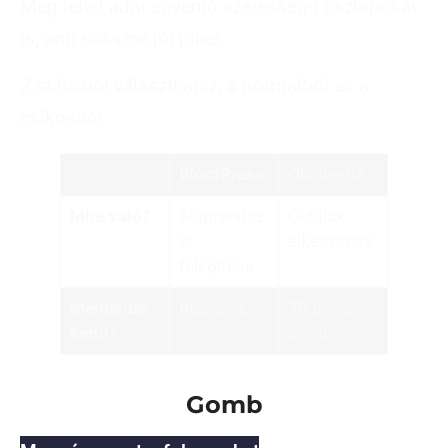
Meg lehet adni egyenlő szélességű oszlopokat
is, ami sokszor jól jöhet.
2 stílusból választhatsz, a normálból és a
csíkosból.
WordPress
Oldalépítő
Mire való?
Alaprendsz
Oldalak
er
elkészítése
felépítése
Mennyibe
Ingyenes
70 dodó
kerül?
évente
Gomb