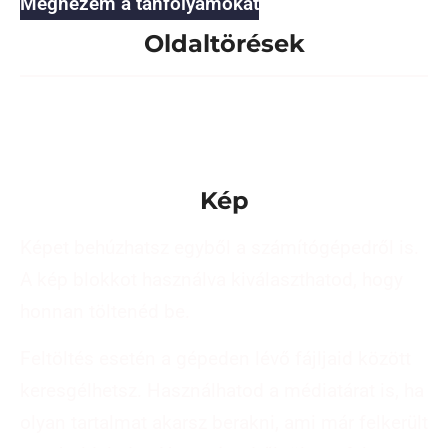
Megnézem a tanfolyamokat
Oldaltörések
Kép
Képet behúzhatsz egyből a számítógépedről is.
A kép blokkot használva kiválaszthatod, hogy
honnan töltenéd be.
Feltöltés esetén a gépeden lévő fájljaid között
keresgélhetsz. Használhatod a médiatárat is, ha
olyan tartalmat akarsz berakni, ami már felkerült