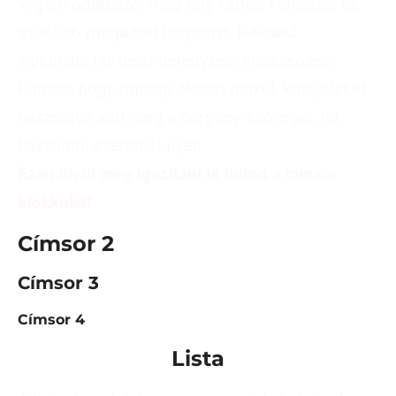
végére odateszel még egy kettős keresztet és
az előbb megadott horgonyt. Példálul:
wpkurzus.hu/teszt-bejegyzes/#osszegzes.
Fontos, hogy mindig ékezet nélkül, kötőjeleket
használva add meg a horgony szövegét, ha
használni szeretnél ilyet.
Ezen kívül még igazítani is tudod a címsor
blokkokat.
Címsor 2
Címsor 3
Címsor 4
Lista