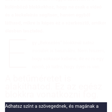
különböző blokkokhoz, hogy ne csak a videó
és a leckeleírás segítsen, hanem egyből
láthasd, mikre is képes ez a szerkesztő, amikor
élesben teszteled.
E
gy „Bekezdés” blokknál tudsz
iniciálét is használni. Nem hiszem,
hogy sokszor kellene, de ez is egy
opció, jó tudni, hogy ilyen is van.
A betűméretet is
alakíthatod. Ez az egész
blokkra vonatkozni fog.
Adhatsz színt a szövegednek, és magának a