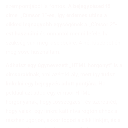
szempontjából is fontos.
A bejegyzésed fő
címe „Címsor 1”-es, így érdemes utána a
cikked legnagyobb egységének a „Címsor 2”-
est használni
és onnantól menni lefele, ha
szükség van még kisebbekre. 4-nél kisebbet én
még sose használtam.
Adhatsz egy úgynevezett „HTML horgonyt” is a
címsoraidnak
, ami azért király, mert így
tudsz
linkelni egy bejegyzés adott pontjára
. Ha
például azt adod egy címsor HTML
horgonyának, hogy „osszegzes”, és szeretnéd,
hogy valaki egy linkre kattintva rögtön ehhez a
részhez ugorjon, akkor fogod a cikk linkjét, és a