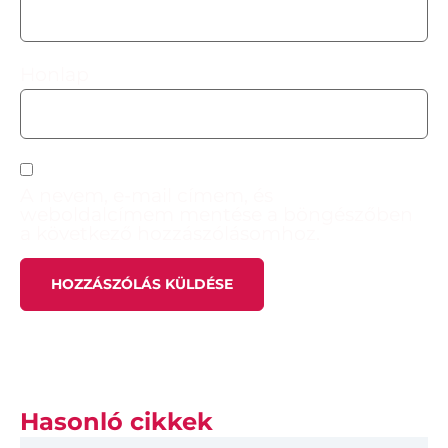
Honlap
A nevem, e-mail címem, és
weboldalcímem mentése a böngészőben
a következő hozzászólásomhoz.
Hasonló cikkek