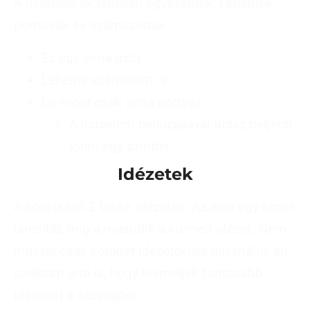
A listaelemek teljesen egyszerűek. Lehetnek
pontosak és számozottak.
Ez egy sima lista
Lehetne számozott is
De most csak sima pöttyös
A listaelem behúzásával tudsz beljebb
jönni egy szinttel.
Idézetek
A következő 2 blokk idézetes. Az első egy kicsit
uncsibb, míg a második a kiemelt idézet. Nem
muszáj csak konkrét idézetekhez használni, én
szoktam arra is, hogy kiemeljek fontosabb
részeket a szövegből.