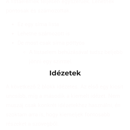
A listaelemek teljesen egyszerűek. Lehetnek
pontosak és számozottak.
Ez egy sima lista
Lehetne számozott is
De most csak sima pöttyös
A listaelem behúzásával tudsz beljebb
jönni egy szinttel.
Idézetek
A következő 2 blokk idézetes. Az első egy kicsit
uncsibb, míg a második a kiemelt idézet. Nem
muszáj csak konkrét idézetekhez használni, én
szoktam arra is, hogy kiemeljek fontosabb
részeket a szövegből.