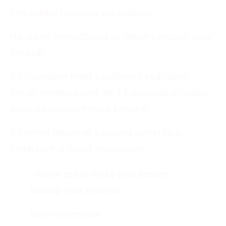
Erre sokkal többször van szükség.
Ha idézel, megadhatod az idézet szerzőjét vagy
forrását.
A kinézetüket majd a sablonod beállításai
fogják meghatározni, de 2 különböző stílusból
tudsz választani mind a kettőnél.
A kiemelt idézetnél a szöveg színét és a
háttérszínt is tudod módosítani.
„You’ve got to make your actions
backup your ambition”
Gary Vaynerchuk