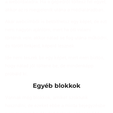
a weboldaladra. Ha a gépedről töltesz fel egyet,
akkor az is megjelenik utána a médiatáradban.
Akár webcímből is betölthetsz egy képet, de ezt
nem nagyon ajánlom, mert ha ott valami
történik vele, akkor nálad se fog utána működni,
és törött linkjeid, képeid lesznek.
Ide nem teszek be egy képet, mert nem biztos,
hogy nálad jól töltene be, de mindenképp
próbáld ki.
Egyéb blokkok
Vannak még blokkok, amiket szoktunk
használni, de ezeket ebbe a minta bejegyzésbe