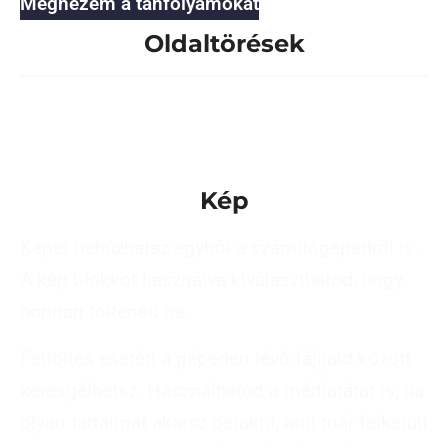
Megnézem a tanfolyamokat
Oldaltörések
Kép
Képet behúzhatsz egyből a számítógépedről is.
A kép blokkot használva kiválaszthatod, hogy
honnan töltenéd be.
Feltöltés esetén a gépeden lévő fájljaid között
keresgélhetsz. Használhatod a médiatárat is, ha
olyan tartalmat akarsz berakni, ami már felkerült