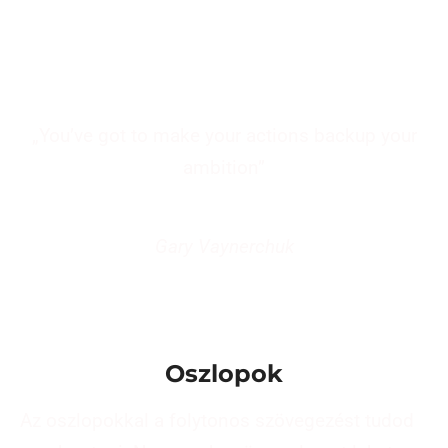
„You’ve got to make your actions backup your
ambition”
Gary Vaynerchuk
Oszlopok
Az oszlopokkal a folytonos szövegezést tudod