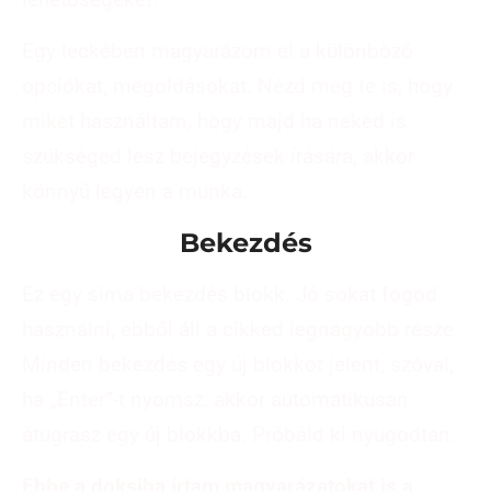
Egy leckében magyarázom el a különböző
opciókat, megoldásokat. Nézd meg te is, hogy
miket használtam, hogy majd ha neked is
szükséged lesz bejegyzések írására, akkor
könnyű legyen a munka.
Bekezdés
Ez egy sima bekezdés blokk. Jó sokat fogod
használni, ebből áll a cikked legnagyobb része.
Minden bekezdés egy új blokkot jelent, szóval,
ha „Enter”-t nyomsz, akkor automatikusan
átugrasz egy új blokkba. Próbáld ki nyugodtan.
Ebbe a doksiba írtam magyarázatokat is a