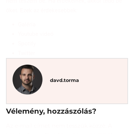
nem teszem be. Ha érdekelnek, akkor tedd be
őket. Ezek az érdekesebbek:
Galéria
Youtube videó
Spotify
Twitter
davd.torma
Vélemény, hozzászólás?
Az e-mail címet nem tesszük közzé.
A