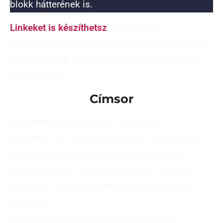
blokk hátterének is.
Linkeket is készíthetsz
, ahol a plusz
beállításoknál megadhatod, hogy kattintásra új
lapon nyissák meg a látogatóid. Ezt érdemes
bekapcsolni.
Címsor
A következő blokkunk a „Címsorok”,
„Heading”-ek.
Fontos, hogy ezek közül mikor
melyik szintűt használod, ezzel tördeled a
bejegyzésedet. Logikusan bontsd fel előbb
nagyobb, majd akár kisebb részeire és is a
cikkedet.
A következetesség keresőoptimalizálás