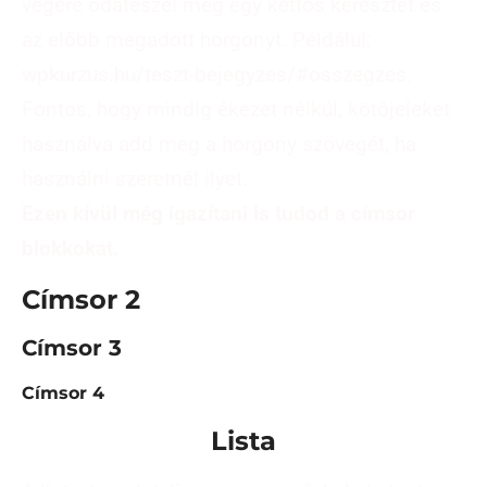
végére odateszel még egy kettős keresztet és
az előbb megadott horgonyt. Példálul:
wpkurzus.hu/teszt-bejegyzes/#osszegzes.
Fontos, hogy mindig ékezet nélkül, kötőjeleket
használva add meg a horgony szövegét, ha
használni szeretnél ilyet.
Ezen kívül még igazítani is tudod a címsor
blokkokat.
Címsor 2
Címsor 3
Címsor 4
Lista