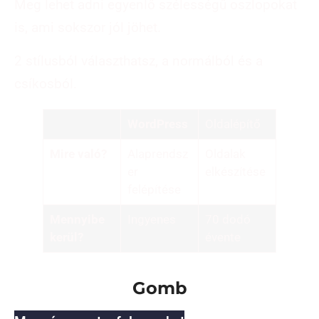
Meg lehet adni egyenlő szélességű oszlopokat
is, ami sokszor jól jöhet.
2 stílusból választhatsz, a normálból és a
csíkosból.
WordPress
Oldalépítő
Mire való?
Alaprendsz
Oldalak
er
elkészítése
felépítése
Mennyibe
Ingyenes
70 dodó
kerül?
évente
Gomb