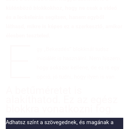
különböző blokkokhoz, hogy ne csak a videó
és a leckeleírás segítsen, hanem egyből
láthasd, mikre is képes ez a szerkesztő, amikor
élesben teszteled.
E
gy „Bekezdés” blokknál tudsz
iniciálét is használni. Nem hiszem,
hogy sokszor kellene, de ez is egy
opció, jó tudni, hogy ilyen is van.
A betűméretet is
alakíthatod. Ez az egész
blokkra vonatkozni fog.
Adhatsz színt a szövegednek, és magának a