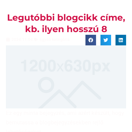
Legutóbbi blogcikk címe,
kb. ilyen hosszú 8
2024.11.04.
Egyéb kategória
Ez egy minta bejegyzés, ami azért készült, hogy
bemutassa a blogbejegyzésekben rejlő
lehetőségeket.