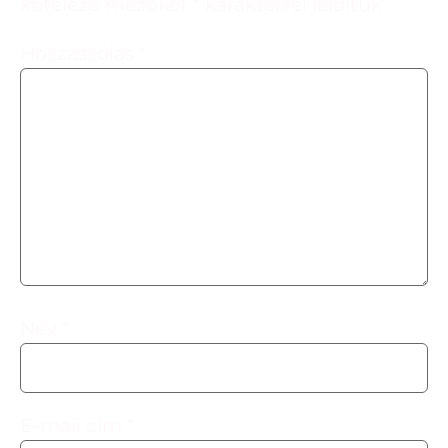
kötelező mezőket
*
karakterrel jelöltük
Hozzászólás
*
Név
*
E-mail cím
*