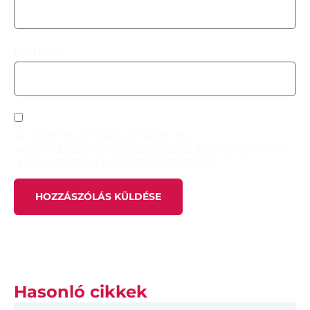
Honlap
A nevem, e-mail címem, és
weboldalcímem mentése a böngészőben
a következő hozzászólásomhoz.
Hasonló cikkek