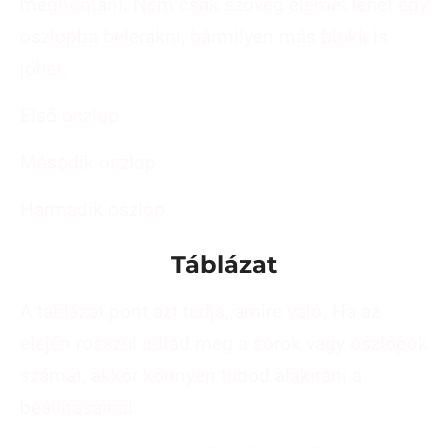
megbontani. Nem csak szöveg elemet lehet egy
oszlopba belerakni, bármilyen más blokk is
jöhet.
Első oszlop
Második oszlop
Harmadik oszlop
Táblázat
A táblázat pont azt tudja, amire való. Ha az
elején rosszul adtad meg a sorok vagy oszlopok
számát, akkor könnyen tudod alakítani a
beállításainál.