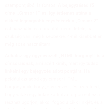
szempontjából is fontos.
A bejegyzésed fő
címe „Címsor 1”-es, így érdemes utána a
cikked legnagyobb egységének a „Címsor 2”-
est használni
és onnantól menni lefele, ha
szükség van még kisebbekre. 4-nél kisebbet én
még sose használtam.
Adhatsz egy úgynevezett „HTML horgonyt” is a
címsoraidnak
, ami azért király, mert így
tudsz
linkelni egy bejegyzés adott pontjára
. Ha
például azt adod egy címsor HTML
horgonyának, hogy „osszegzes”, és szeretnéd,
hogy valaki egy linkre kattintva rögtön ehhez a
részhez ugorjon, akkor fogod a cikk linkjét, és a